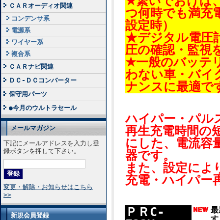
★繋いでおけば
ＣＡＲオーディオ関連
つ何時でも満充
コンデンサ系
設定時）
電源系
★デジタル電圧
ワイヤー系
圧の確認・監視
複合系
★一般のバッテ
ＣＡＲナビ関連
わない車・バイ
ＤＣ-ＤＣコンバーター
ナンスに最適で
保守用パーツ
●今月のウルトラセール
ハイパー・パルスP
メールマガジン
再生充電時間の
にした、電流容量
下記にメールアドレスを入力し登
録ボタンを押して下さい。
器です。
また、設定によ
充電・ハイパー
変更・解除・お知らせはこちら
>>
ＰＲC-
最
新規会員登録
す