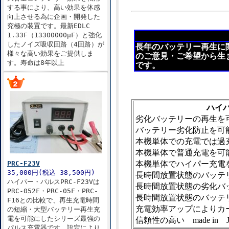
する事により、高い効果を体感
向上させる為に企画・開発した
究極の装置です。最新EDLC
1.33F（13300000μF）と強化
したノイズ吸収回路（4回路）が
長年のバッテリー再生に
様々な高い効果をご提供しま
のご意見・ご希望から生ま
す。寿命は8年以上
です。
ハイパ
劣化バッテリーの
再生を
バッテリー劣化防止を可
本機単体での充電では過
本機単体で普通充電を可
PRC-F23V
本機単体でハイパー充電
35,000円(税込 38,500円)
長時間放置状態のバッテ
ハイパー・パルスPRC-F23Vは
長時間放置状態の劣化バ
PRC-052F・PRC-05F・PRC-
長時間放置状態のバッテ
F16との比較で、再生充電時間
充電効率アップにより
カ
の短縮・大型バッテリー再生充
電を可能にしたシリーズ最強の
信頼性の高い made i
パルス充電器です。設定により