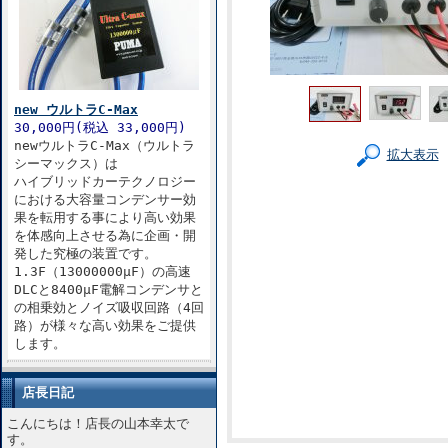
new ウルトラC-Max
30,000円(税込 33,000円)
newウルトラC-Max（ウルトラ
拡大表示
シーマックス）は
ハイブリッドカーテクノロジー
における大容量コンデンサー効
果を転用する事により高い効果
を体感向上させる為に企画・開
発した究極の装置です。
1.3F（13000000μF）の高速
DLCと8400μF電解コンデンサと
の相乗効とノイズ吸収回路（4回
路）が様々な高い効果をご提供
します。
店長日記
こんにちは！店長の山本幸太で
す。