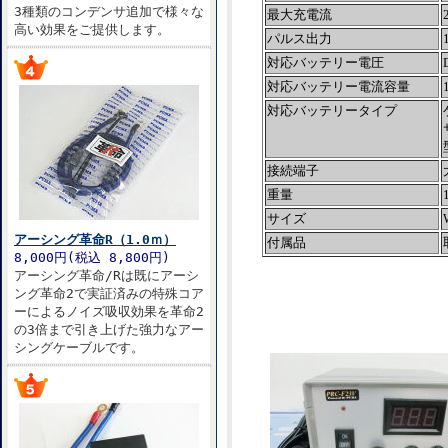
3種類のコンデンサ追加で様々な
最大充電流
高い効果をご提供します。
パルス出力
対応バッテリー電圧
対応バッテリー電流容量
対応バッテリータイプ
接続端子
重量
サイズ
アーシング革命R（1.0ｍ）
付属品
8,000円(税込 8,800円)
アーシング革命/Rは既にアーシ
ング革命2で実証済みの特殊コア
ーによるノイズ吸収効果を革命2
の3倍まで引き上げた強力なアー
シングケーブルです。