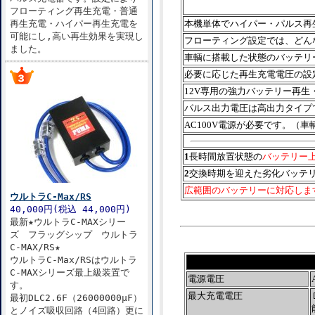
フローティング再生充電・普通
再生充電・ハイパー再生充電を
本機単体でハイパー・パルス再
可能にし,高い再生効果を実現し
フローティング設定では、どん
ました。
車輌に搭載した状態のバッテリ
必要に応じた再生充電電圧の設
12V専用の強力バッテリー再生
パルス出力電圧は高出力タイプ
AC100V電源が必要です。（
1
長時間放置状態の
バッテリー
2
交換時期を迎えた劣化バッテ
広範囲のバッテリーに対応します
ウルトラC-Max/RS
40,000円(税込 44,000円)
最新★ウルトラC-MAXシリー
ズ フラッグシップ ウルトラ
C-MAX/RS★
ウルトラC-Max/RSはウルトラ
C-MAXシリーズ最上級装置で
電源電圧
す。
最大充電電圧
最初DLC2.6F（26000000μF）
とノイズ吸収回路（4回路）更に