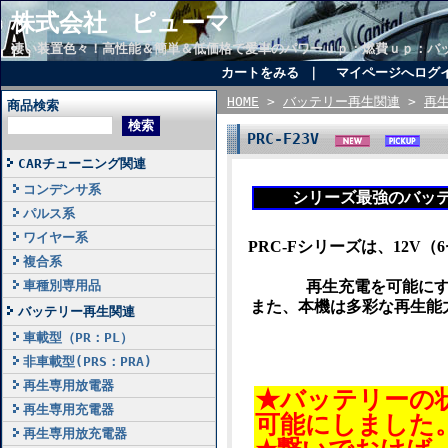
株式会社 ピューマ
凄い装置色々！高性能＆簡単＆低価格で愛車のパワーｕｐ：燃費ｕｐ：バ
カートをみる
｜
マイページへログ
HOME
>
バッテリー再生関連
>
再
商品検索
PRC-F23V
CARチューニング関連
コンデンサ系
シリーズ最強のバッテ
パルス系
ワイヤー系
PRC-Fシリーズは、
12V
複合系
車種別専用品
再生充電を可能に
また、本機は多彩な再生能
バッテリー再生関連
車載型（PR：PL）
非車載型(PRS：PRA)
再生専用放電器
★バッテリーの
再生専用充電器
可能にしました
再生専用放充電器