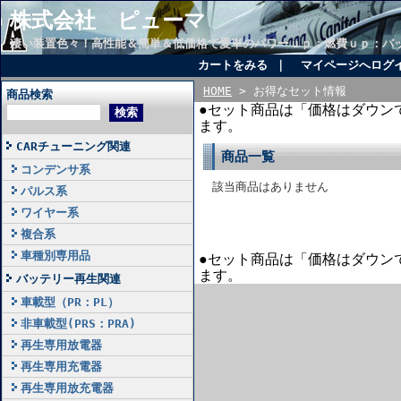
株式会社 ピューマ
凄い装置色々！高性能＆簡単＆低価格で愛車のパワーｕｐ：燃費ｕｐ：バ
カートをみる
｜
マイページへログ
HOME
> お得なセット情報
商品検索
●セット商品は「価格はダウン
ます。
CARチューニング関連
商品一覧
コンデンサ系
該当商品はありません
パルス系
ワイヤー系
複合系
車種別専用品
●セット商品は「価格はダウン
ます。
バッテリー再生関連
車載型（PR：PL）
非車載型(PRS：PRA)
再生専用放電器
再生専用充電器
再生専用放充電器