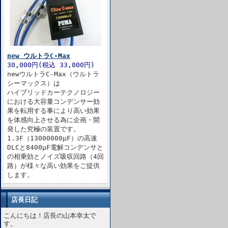
new ウルトラC-Max
30,000円(税込 33,000円)
newウルトラC-Max（ウルトラ
シーマックス）は
ハイブリッドカーテクノロジー
における大容量コンデンサー効
果を転用する事により高い効果
を体感向上させる為に企画・開
発した究極の装置です。
1.3F（13000000μF）の高速
DLCと8400μF電解コンデンサと
の相乗効とノイズ吸収回路（4回
路）が様々な高い効果をご提供
します。
店長日記
こんにちは！店長の山本幸太で
す。